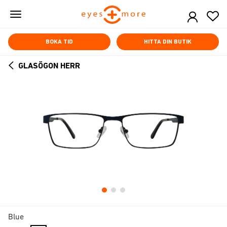
Skip
to
main
content
BOKA TID
HITTA DIN BUTIK
GLASÖGON HERR
ARROW
BACK
Blue