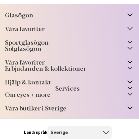
Glasögon
n
A
r
r
o
w
i
c
o
Våra favoriter
n
A
r
r
o
w
i
c
o
Sportglasögon
n
A
r
r
o
w
i
c
o
Solglasögon
Våra favoriter
Erbjudanden & kollektioner
Hjälp & kontakt
Services
Om eyes + more
Våra butiker i Sverige
Land/språk