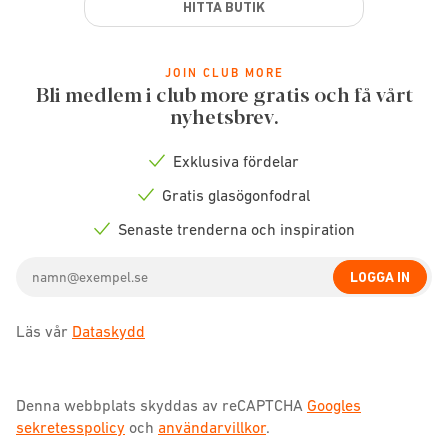
HITTA BUTIK
JOIN CLUB MORE
Bli medlem i club more gratis och få vårt
nyhetsbrev.
Exklusiva fördelar
Check
icon
Gratis glasögonfodral
Check
icon
Senaste trenderna och inspiration
Check
icon
Email
LOGGA IN
address
Läs vår
Dataskydd
Denna webbplats skyddas av reCAPTCHA
Googles
sekretesspolicy
och
användarvillkor
.