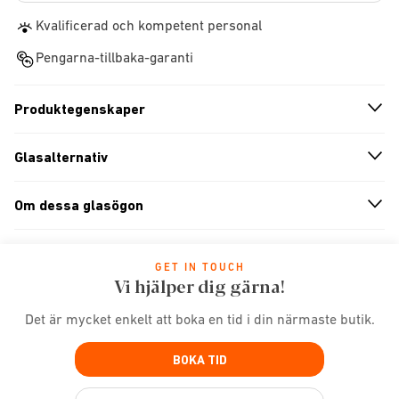
Kvalificerad och kompetent personal
Pengarna-tillbaka-garanti
Produktegenskaper
n
A
r
r
o
w
i
c
o
Glasalternativ
n
A
r
r
o
w
i
c
o
Om dessa glasögon
n
A
r
r
o
w
i
c
o
GET IN TOUCH
Vi hjälper dig gärna!
Det är mycket enkelt att boka en tid i din närmaste butik.
BOKA TID