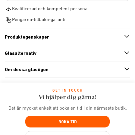
Kvalificerad och kompetent personal
Pengarna-tillbaka-garanti
Produktegenskaper
n
A
r
r
o
w
i
c
o
Glasalternativ
n
A
r
r
o
w
i
c
o
Om dessa glasögon
n
A
r
r
o
w
i
c
o
GET IN TOUCH
Vi hjälper dig gärna!
Det är mycket enkelt att boka en tid i din närmaste butik.
BOKA TID