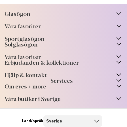
Glasögon
n
A
r
r
o
w
i
c
o
Våra favoriter
n
A
r
r
o
w
i
c
o
Sportglasögon
n
A
r
r
o
w
i
c
o
Solglasögon
Våra favoriter
Erbjudanden & kollektioner
Hjälp & kontakt
Services
Om eyes + more
Våra butiker i Sverige
Land/språk