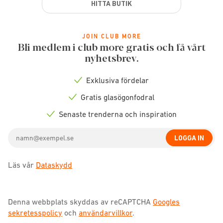
HITTA BUTIK
JOIN CLUB MORE
Bli medlem i club more gratis och få vårt
nyhetsbrev.
Exklusiva fördelar
Check
icon
Gratis glasögonfodral
Check
icon
Senaste trenderna och inspiration
Check
icon
Email
LOGGA IN
address
Läs vår
Dataskydd
Denna webbplats skyddas av reCAPTCHA
Googles
sekretesspolicy
och
användarvillkor
.