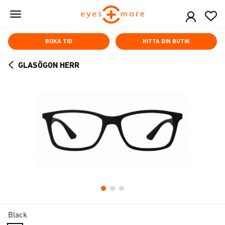
Skip
to
main
content
BOKA TID
HITTA DIN BUTIK
GLASÖGON HERR
ARROW
BACK
Black