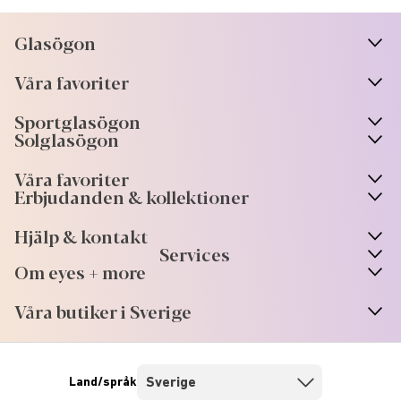
Glasögon
n
A
r
r
o
w
i
c
o
Våra favoriter
n
A
r
r
o
w
i
c
o
Sportglasögon
n
A
r
r
o
w
i
c
o
Solglasögon
Våra favoriter
Erbjudanden & kollektioner
Hjälp & kontakt
Services
Om eyes + more
Våra butiker i Sverige
Land/språk