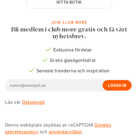
HITTA BUTIK
JOIN CLUB MORE
Bli medlem i club more gratis och få vårt
nyhetsbrev.
Exklusiva fördelar
Check
icon
Gratis glasögonfodral
Check
icon
Senaste trenderna och inspiration
Check
icon
Email
LOGGA IN
address
Läs vår
Dataskydd
Denna webbplats skyddas av reCAPTCHA
Googles
sekretesspolicy
och
användarvillkor
.