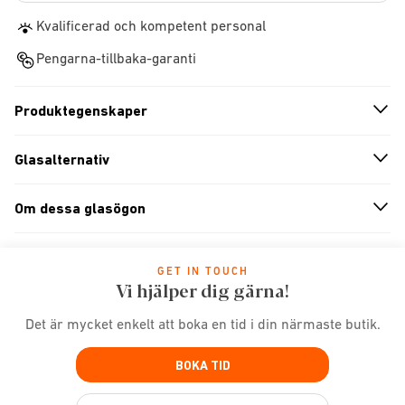
Kvalificerad och kompetent personal
Pengarna-tillbaka-garanti
Produktegenskaper
n
A
r
r
o
w
i
c
o
Glasalternativ
n
A
r
r
o
w
i
c
o
Om dessa glasögon
n
A
r
r
o
w
i
c
o
GET IN TOUCH
Vi hjälper dig gärna!
Det är mycket enkelt att boka en tid i din närmaste butik.
BOKA TID