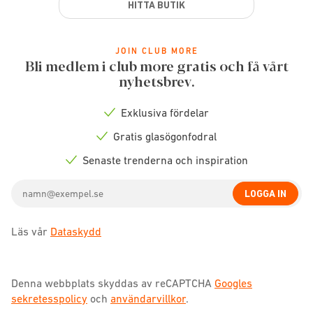
HITTA BUTIK
JOIN CLUB MORE
Bli medlem i club more gratis och få vårt
nyhetsbrev.
Exklusiva fördelar
Check
icon
Gratis glasögonfodral
Check
icon
Senaste trenderna och inspiration
Check
icon
Email
LOGGA IN
address
Läs vår
Dataskydd
Denna webbplats skyddas av reCAPTCHA
Googles
sekretesspolicy
och
användarvillkor
.