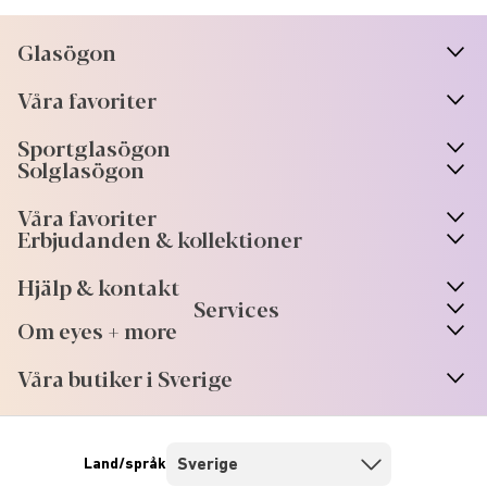
Glasögon
n
A
r
r
o
w
i
c
o
Våra favoriter
n
A
r
r
o
w
i
c
o
Sportglasögon
n
A
r
r
o
w
i
c
o
Solglasögon
Våra favoriter
Erbjudanden & kollektioner
Hjälp & kontakt
Services
Om eyes + more
Våra butiker i Sverige
Land/språk