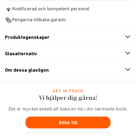
Kvalificerad och kompetent personal
Pengarna-tillbaka-garanti
Produktegenskaper
n
A
r
r
o
w
i
c
o
Glasalternativ
n
A
r
r
o
w
i
c
o
Om dessa glasögon
n
A
r
r
o
w
i
c
o
GET IN TOUCH
Vi hjälper dig gärna!
Det är mycket enkelt att boka en tid i din närmaste butik.
BOKA TID