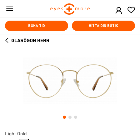
Skip
to
main
content
BOKA TID
HITTA DIN BUTIK
GLASÖGON HERR
ARROW
BACK
Light Gold