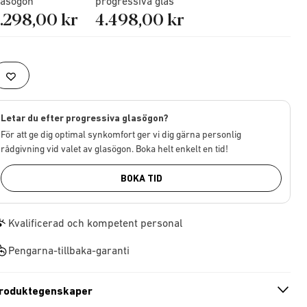
lasögon
progressiva glas
.298,00 kr
4.498,00 kr
Letar du efter progressiva glasögon?
För att ge dig optimal synkomfort ger vi dig gärna personlig
rådgivning vid valet av glasögon. Boka helt enkelt en tid!
BOKA TID
Kvalificerad och kompetent personal
Pengarna-tillbaka-garanti
roduktegenskaper
n
A
r
r
o
w
i
c
o