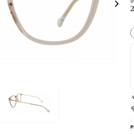
g
2
P