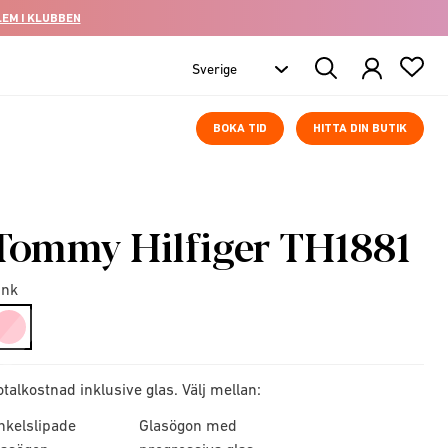
LEM I KLUBBEN
Search
Products
BOKA TID
HITTA DIN BUTIK
Tommy Hilfiger TH1881
ink
selected
otalkostnad inklusive glas. Välj mellan:
nkelslipade
Glasögon med