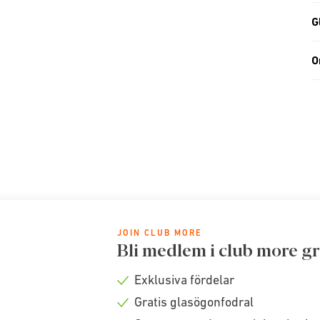
G
O
JOIN CLUB MORE
Bli medlem i club more gr
Exklusiva fördelar
Check
Gratis glasögonfodral
icon
Check