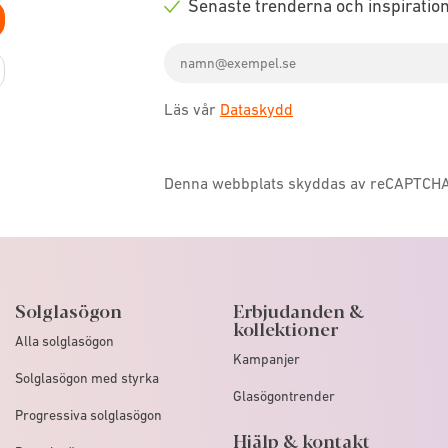
Senaste trenderna och inspiratio
icon
Check
Email
icon
address
Läs vår
Dataskydd
Denna webbplats skyddas av reCAPTCH
Solglasögon
Erbjudanden &
kollektioner
Alla solglasögon
Kampanjer
Solglasögon med styrka
Glasögontrender
Progressiva solglasögon
Hjälp & kontakt