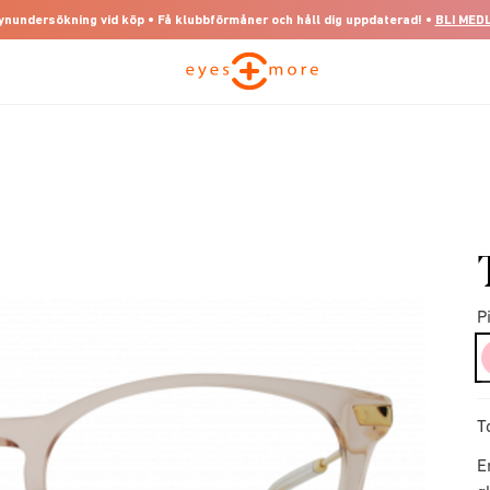
 synundersökning vid köp • Få klubbförmåner och håll dig uppdaterad! •
BLI MED
P
T
E