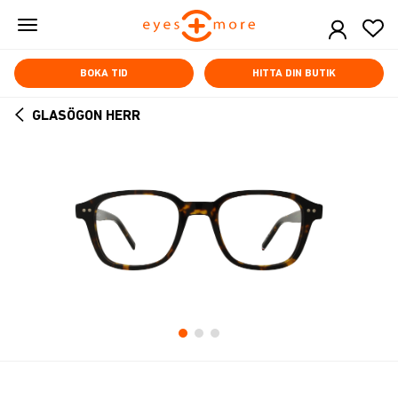
Skip
to
main
content
BOKA TID
HITTA DIN BUTIK
GLASÖGON HERR
ARROW
BACK