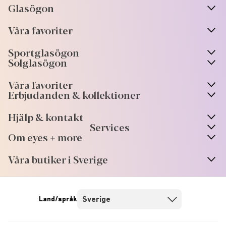
Glasögon
n
A
r
r
o
w
i
c
o
Våra favoriter
n
A
r
r
o
w
i
c
o
Sportglasögon
n
A
r
r
o
w
i
c
o
Solglasögon
Våra favoriter
Erbjudanden & kollektioner
Hjälp & kontakt
Services
Om eyes + more
Våra butiker i Sverige
Land/språk