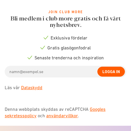
JOIN CLUB MORE
Bli medlem i club more gratis och få vårt
nyhetsbrev.
Exklusiva fördelar
Check
icon
Gratis glasögonfodral
Check
icon
Senaste trenderna och inspiration
Check
icon
Email
LOGGA IN
address
Läs vår
Dataskydd
Denna webbplats skyddas av reCAPTCHA
Googles
sekretesspolicy
och
användarvillkor
.