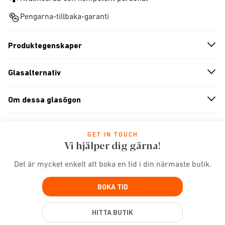
Pengarna-tillbaka-garanti
Produktegenskaper
n
A
r
r
o
w
i
c
o
Glasalternativ
n
A
r
r
o
w
i
c
o
Om dessa glasögon
n
A
r
r
o
w
i
c
o
GET IN TOUCH
Vi hjälper dig gärna!
Det är mycket enkelt att boka en tid i din närmaste butik.
BOKA TID
HITTA BUTIK