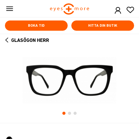
Skip
to
main
content
BOKA TID
HITTA DIN BUTIK
GLASÖGON HERR
ARROW
BACK