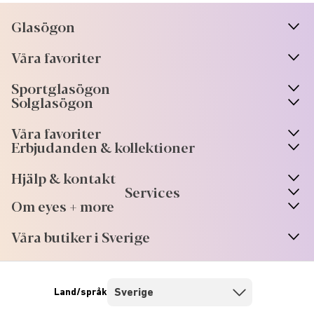
Glasögon
n
A
r
r
o
w
i
c
o
Våra favoriter
n
A
r
r
o
w
i
c
o
Sportglasögon
n
A
r
r
o
w
i
c
o
Solglasögon
Våra favoriter
Erbjudanden & kollektioner
Hjälp & kontakt
Services
Om eyes + more
Våra butiker i Sverige
Land/språk