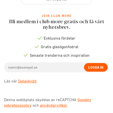
JOIN CLUB MORE
Bli medlem i club more gratis och få vårt
nyhetsbrev.
Exklusiva fördelar
Check
icon
Gratis glasögonfodral
Check
icon
Senaste trenderna och inspiration
Check
icon
Email
LOGGA IN
address
Läs vår
Dataskydd
Denna webbplats skyddas av reCAPTCHA
Googles
sekretesspolicy
och
användarvillkor
.