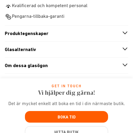
Kvalificerad och kompetent personal
Pengarna-tillbaka-garanti
Produktegenskaper
n
A
r
r
o
w
i
c
o
Glasalternativ
n
A
r
r
o
w
i
c
o
Om dessa glasögon
n
A
r
r
o
w
i
c
o
GET IN TOUCH
Vi hjälper dig gärna!
Det är mycket enkelt att boka en tid i din närmaste butik.
BOKA TID
HITTA BUTIK