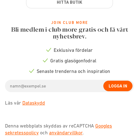
HITTA BUTIK
JOIN CLUB MORE
Bli medlem i club more gratis och få vårt
nyhetsbrev.
Exklusiva fördelar
Check
icon
Gratis glasögonfodral
Check
icon
Senaste trenderna och inspiration
Check
icon
Email
LOGGA IN
address
Läs vår
Dataskydd
Denna webbplats skyddas av reCAPTCHA
Googles
sekretesspolicy
och
användarvillkor
.