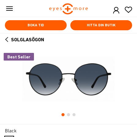
Skip
to
main
content
BOKA TID
HITTA DIN BUTIK
SOLGLASÖGON
ARROW
BACK
Best Seller
Black