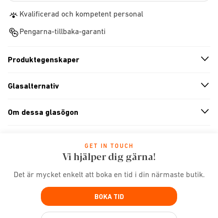
Kvalificerad och kompetent personal
Pengarna-tillbaka-garanti
Produktegenskaper
n
A
r
r
o
w
i
c
o
Glasalternativ
n
A
r
r
o
w
i
c
o
Om dessa glasögon
n
A
r
r
o
w
i
c
o
GET IN TOUCH
Vi hjälper dig gärna!
Det är mycket enkelt att boka en tid i din närmaste butik.
BOKA TID