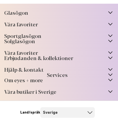
Glasögon
n
A
r
r
o
w
i
c
o
Våra favoriter
n
A
r
r
o
w
i
c
o
Sportglasögon
n
A
r
r
o
w
i
c
o
Solglasögon
Våra favoriter
Erbjudanden & kollektioner
Hjälp & kontakt
Services
Om eyes + more
Våra butiker i Sverige
Land/språk