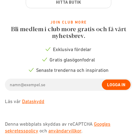
HITTA BUTIK
JOIN CLUB MORE
Bli medlem i club more gratis och få vårt
nyhetsbrev.
Exklusiva fördelar
Check
icon
Gratis glasögonfodral
Check
icon
Senaste trenderna och inspiration
Check
icon
Email
LOGGA IN
address
Läs vår
Dataskydd
Denna webbplats skyddas av reCAPTCHA
Googles
sekretesspolicy
och
användarvillkor
.