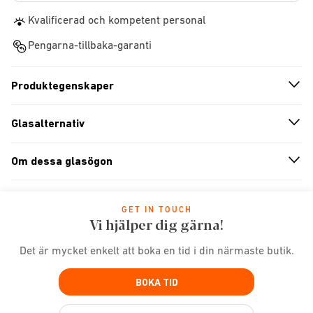
Kvalificerad och kompetent personal
Pengarna-tillbaka-garanti
Produktegenskaper
n
A
r
r
o
w
i
c
o
Glasalternativ
n
A
r
r
o
w
i
c
o
Om dessa glasögon
n
A
r
r
o
w
i
c
o
GET IN TOUCH
Vi hjälper dig gärna!
Det är mycket enkelt att boka en tid i din närmaste butik.
BOKA TID