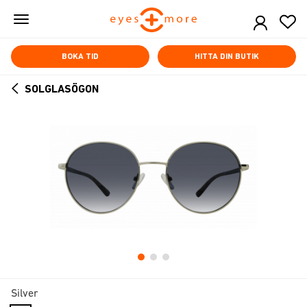
Skip
to
main
content
BOKA TID
HITTA DIN BUTIK
SOLGLASÖGON
ARROW
BACK
Silver