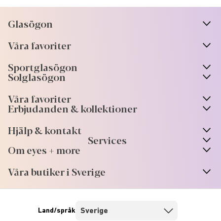
Glasögon
n
A
r
r
o
w
i
c
o
Våra favoriter
n
A
r
r
o
w
i
c
o
Sportglasögon
n
A
r
r
o
w
i
c
o
Solglasögon
Våra favoriter
Erbjudanden & kollektioner
Hjälp & kontakt
Services
Om eyes + more
Våra butiker i Sverige
Land/språk