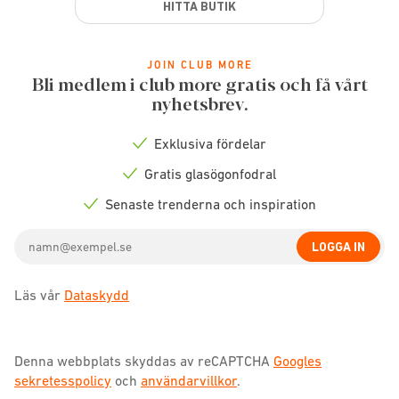
HITTA BUTIK
JOIN CLUB MORE
Bli medlem i club more gratis och få vårt
nyhetsbrev.
Exklusiva fördelar
Check
icon
Gratis glasögonfodral
Check
icon
Senaste trenderna och inspiration
Check
icon
Email
LOGGA IN
address
Läs vår
Dataskydd
Denna webbplats skyddas av reCAPTCHA
Googles
sekretesspolicy
och
användarvillkor
.