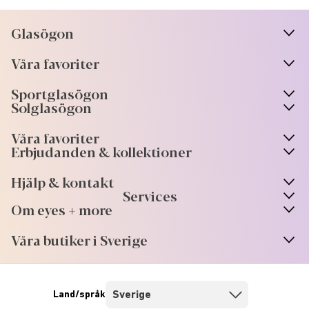
Glasögon
n
A
r
r
o
w
i
c
o
Våra favoriter
n
A
r
r
o
w
i
c
o
Sportglasögon
n
A
r
r
o
w
i
c
o
Solglasögon
Våra favoriter
Erbjudanden & kollektioner
Hjälp & kontakt
Services
Om eyes + more
Våra butiker i Sverige
Land/språk