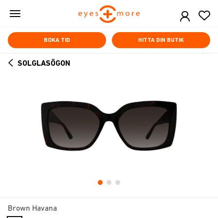
Skip
to
main
content
BOKA TID
HITTA DIN BUTIK
SOLGLASÖGON
ARROW
BACK
Brown Havana