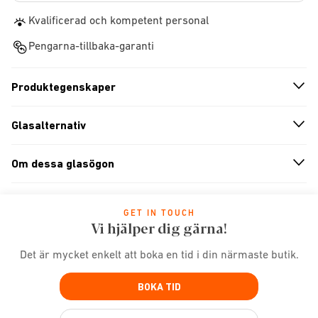
Kvalificerad och kompetent personal
Pengarna-tillbaka-garanti
Produktegenskaper
n
A
r
r
o
w
i
c
o
Glasalternativ
n
A
r
r
o
w
i
c
o
Om dessa glasögon
n
A
r
r
o
w
i
c
o
GET IN TOUCH
Vi hjälper dig gärna!
Det är mycket enkelt att boka en tid i din närmaste butik.
BOKA TID