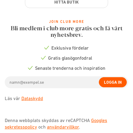
HITTA BUTIK
JOIN CLUB MORE
Bli medlem i club more gratis och få vårt
nyhetsbrev.
Exklusiva fördelar
Check
icon
Gratis glasögonfodral
Check
icon
Senaste trenderna och inspiration
Check
icon
Email
LOGGA IN
address
Läs vår
Dataskydd
Denna webbplats skyddas av reCAPTCHA
Googles
sekretesspolicy
och
användarvillkor
.