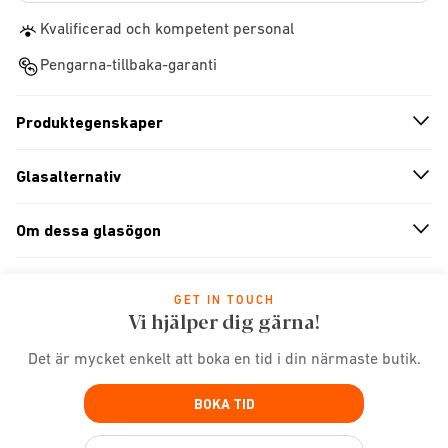
Kvalificerad och kompetent personal
Pengarna-tillbaka-garanti
Produktegenskaper
n
A
r
r
o
w
i
c
o
Glasalternativ
n
A
r
r
o
w
i
c
o
Om dessa glasögon
n
A
r
r
o
w
i
c
o
GET IN TOUCH
Vi hjälper dig gärna!
Det är mycket enkelt att boka en tid i din närmaste butik.
BOKA TID