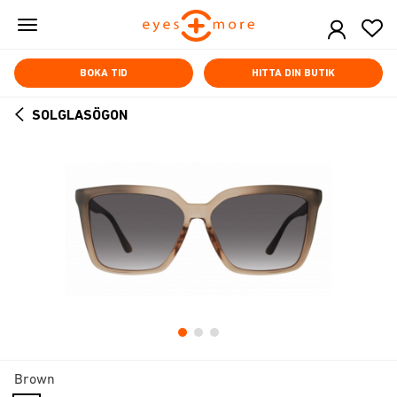
Skip
to
main
content
BOKA TID
HITTA DIN BUTIK
SOLGLASÖGON
ARROW
BACK
Brown