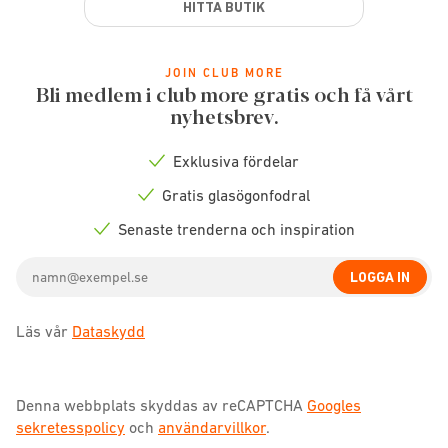
HITTA BUTIK
JOIN CLUB MORE
Bli medlem i club more gratis och få vårt
nyhetsbrev.
Exklusiva fördelar
Check
icon
Gratis glasögonfodral
Check
icon
Senaste trenderna och inspiration
Check
icon
Email
LOGGA IN
address
Läs vår
Dataskydd
Denna webbplats skyddas av reCAPTCHA
Googles
sekretesspolicy
och
användarvillkor
.