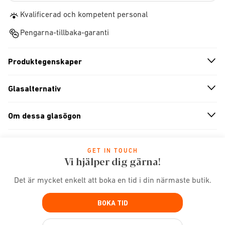
Kvalificerad och kompetent personal
Pengarna-tillbaka-garanti
Produktegenskaper
n
A
r
r
o
w
i
c
o
Glasalternativ
n
A
r
r
o
w
i
c
o
Om dessa glasögon
n
A
r
r
o
w
i
c
o
GET IN TOUCH
Vi hjälper dig gärna!
Det är mycket enkelt att boka en tid i din närmaste butik.
BOKA TID