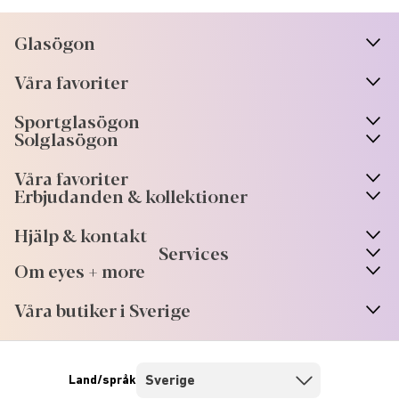
Glasögon
n
A
r
r
o
w
i
c
o
Våra favoriter
n
A
r
r
o
w
i
c
o
Sportglasögon
n
A
r
r
o
w
i
c
o
Solglasögon
Våra favoriter
Erbjudanden & kollektioner
Hjälp & kontakt
Services
Om eyes + more
Våra butiker i Sverige
Land/språk