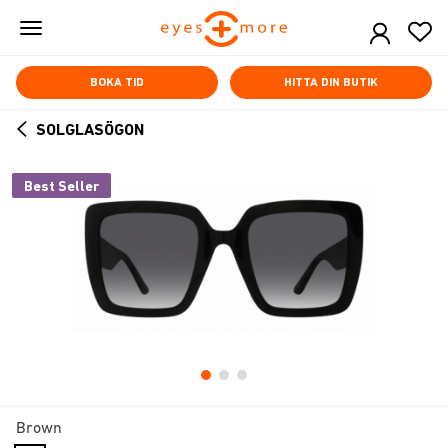
Skip
to
main
content
BOKA TID
HITTA DIN BUTIK
SOLGLASÖGON
ARROW
BACK
Best Seller
Brown