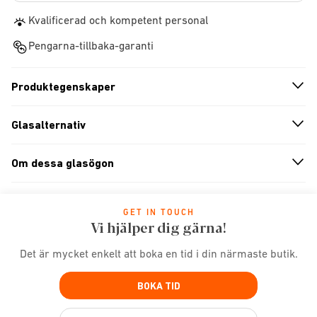
Kvalificerad och kompetent personal
Pengarna-tillbaka-garanti
Produktegenskaper
n
A
r
r
o
w
i
c
o
Glasalternativ
n
A
r
r
o
w
i
c
o
Om dessa glasögon
n
A
r
r
o
w
i
c
o
GET IN TOUCH
Vi hjälper dig gärna!
Det är mycket enkelt att boka en tid i din närmaste butik.
BOKA TID