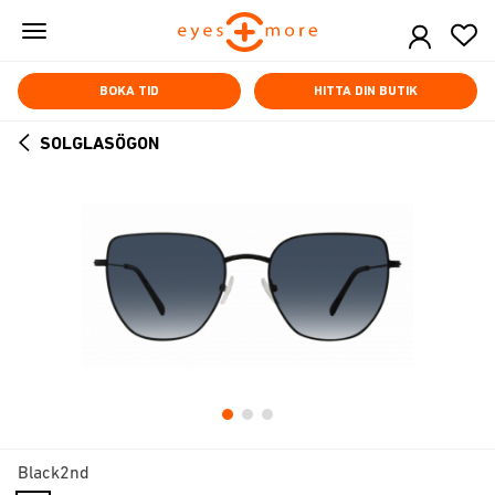
Skip
to
main
content
BOKA TID
HITTA DIN BUTIK
SOLGLASÖGON
ARROW
BACK
Black2nd