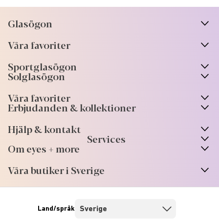
Glasögon
n
A
r
r
o
w
i
c
o
Våra favoriter
n
A
r
r
o
w
i
c
o
Sportglasögon
n
A
r
r
o
w
i
c
o
Solglasögon
Våra favoriter
Erbjudanden & kollektioner
Hjälp & kontakt
Services
Om eyes + more
Våra butiker i Sverige
Land/språk