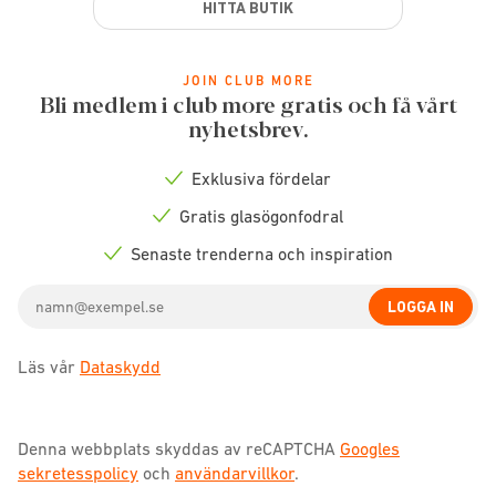
HITTA BUTIK
JOIN CLUB MORE
Bli medlem i club more gratis och få vårt
nyhetsbrev.
Exklusiva fördelar
Check
icon
Gratis glasögonfodral
Check
icon
Senaste trenderna och inspiration
Check
icon
Email
LOGGA IN
address
Läs vår
Dataskydd
Denna webbplats skyddas av reCAPTCHA
Googles
sekretesspolicy
och
användarvillkor
.