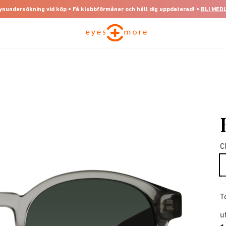
 synundersökning vid köp • Få klubbförmåner och håll dig uppdaterad! •
BLI MED
C
T
u