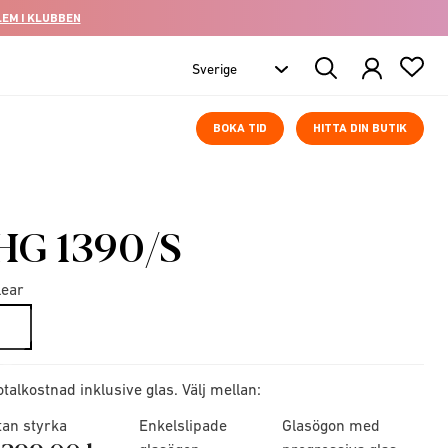
LEM I KLUBBEN
Search
Products
BOKA TID
HITTA DIN BUTIK
HG 1390/S
lear
selected
otalkostnad inklusive glas. Välj mellan:
tan styrka
Enkelslipade
Glasögon med