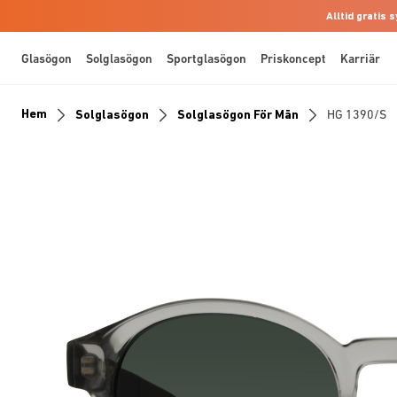
Alltid gratis
Glasögon
Solglasögon
Sportglasögon
Priskoncept
Karriär
Hem
Solglasögon
Solglasögon För Män
HG 1390/S