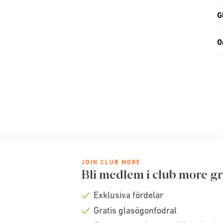
G
O
JOIN CLUB MORE
Bli medlem i club more gr
Exklusiva fördelar
Check
Gratis glasögonfodral
icon
Check