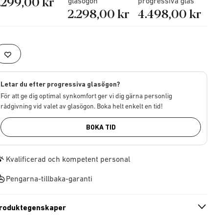
.299,00 kr
glasögon
progressiva glas
2.298,00 kr
4.498,00 kr
Letar du efter progressiva glasögon?
För att ge dig optimal synkomfort ger vi dig gärna personlig
rådgivning vid valet av glasögon. Boka helt enkelt en tid!
BOKA TID
Kvalificerad och kompetent personal
Pengarna-tillbaka-garanti
roduktegenskaper
n
A
r
r
o
w
i
c
o