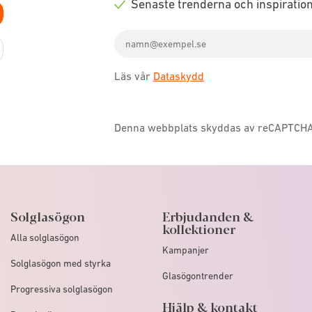
Senaste trenderna och inspiratio
icon
Check
Email
icon
address
Läs vår
Dataskydd
Denna webbplats skyddas av reCAPTCH
Solglasögon
Erbjudanden &
kollektioner
Alla solglasögon
Kampanjer
Solglasögon med styrka
Glasögontrender
Progressiva solglasögon
Hjälp & kontakt