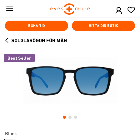
Skip
to
main
content
BOKA TID
HITTA DIN BUTIK
SOLGLASÖGON FÖR MÄN
ARROW
BACK
Best Seller
Black