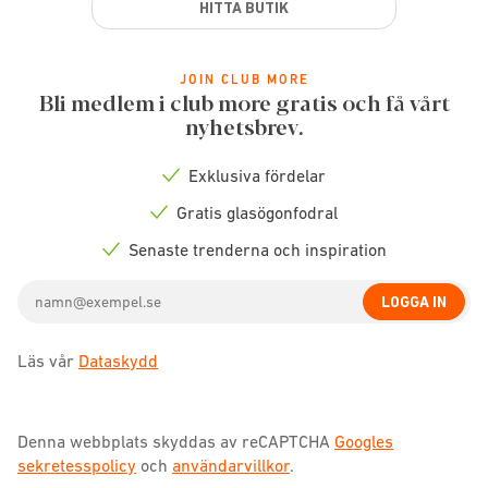
HITTA BUTIK
JOIN CLUB MORE
Bli medlem i club more gratis och få vårt
nyhetsbrev.
Exklusiva fördelar
Check
icon
Gratis glasögonfodral
Check
icon
Senaste trenderna och inspiration
Check
icon
Email
LOGGA IN
address
Läs vår
Dataskydd
Denna webbplats skyddas av reCAPTCHA
Googles
sekretesspolicy
och
användarvillkor
.