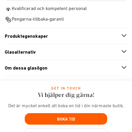
Kvalificerad och kompetent personal
Pengarna-tillbaka-garanti
Produktegenskaper
n
A
r
r
o
w
i
c
o
Glasalternativ
n
A
r
r
o
w
i
c
o
Om dessa glasögon
n
A
r
r
o
w
i
c
o
GET IN TOUCH
Vi hjälper dig gärna!
Det är mycket enkelt att boka en tid i din närmaste butik.
BOKA TID