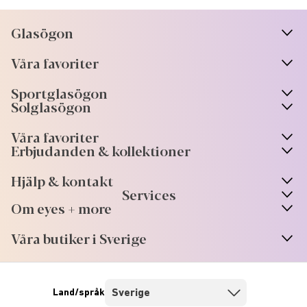
Glasögon
n
A
r
r
o
w
i
c
o
Våra favoriter
n
A
r
r
o
w
i
c
o
Sportglasögon
n
A
r
r
o
w
i
c
o
Solglasögon
Våra favoriter
Erbjudanden & kollektioner
Hjälp & kontakt
Services
Om eyes + more
Våra butiker i Sverige
Land/språk