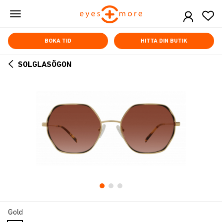
Skip
to
main
content
BOKA TID
HITTA DIN BUTIK
SOLGLASÖGON
ARROW
BACK
Gold