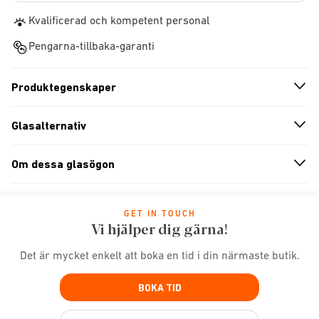
Kvalificerad och kompetent personal
Pengarna-tillbaka-garanti
Produktegenskaper
n
A
r
r
o
w
i
c
o
Glasalternativ
n
A
r
r
o
w
i
c
o
Om dessa glasögon
n
A
r
r
o
w
i
c
o
GET IN TOUCH
Vi hjälper dig gärna!
Det är mycket enkelt att boka en tid i din närmaste butik.
BOKA TID