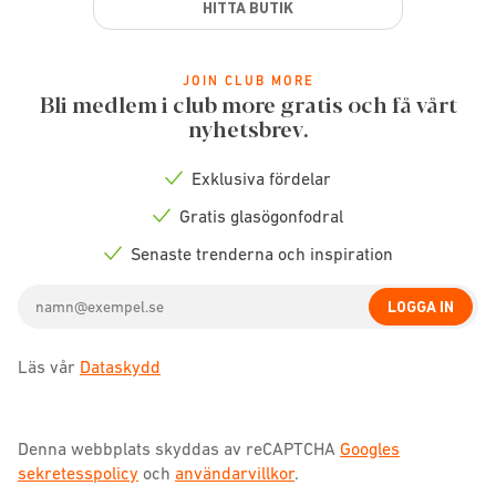
HITTA BUTIK
JOIN CLUB MORE
Bli medlem i club more gratis och få vårt
nyhetsbrev.
Exklusiva fördelar
Check
icon
Gratis glasögonfodral
Check
icon
Senaste trenderna och inspiration
Check
icon
Email
LOGGA IN
address
Läs vår
Dataskydd
Denna webbplats skyddas av reCAPTCHA
Googles
sekretesspolicy
och
användarvillkor
.