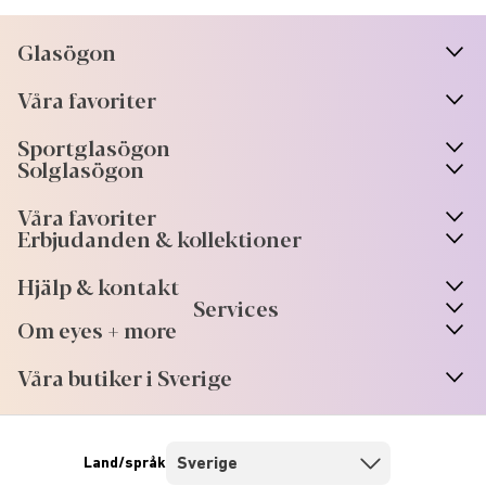
Glasögon
n
A
r
r
o
w
i
c
o
Våra favoriter
n
A
r
r
o
w
i
c
o
Sportglasögon
n
A
r
r
o
w
i
c
o
Solglasögon
Våra favoriter
Erbjudanden & kollektioner
Hjälp & kontakt
Services
Om eyes + more
Våra butiker i Sverige
Land/språk