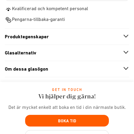
Kvalificerad och kompetent personal
Pengarna-tillbaka-garanti
Produktegenskaper
n
A
r
r
o
w
i
c
o
Glasalternativ
n
A
r
r
o
w
i
c
o
Om dessa glasögon
n
A
r
r
o
w
i
c
o
GET IN TOUCH
Vi hjälper dig gärna!
Det är mycket enkelt att boka en tid i din närmaste butik.
BOKA TID