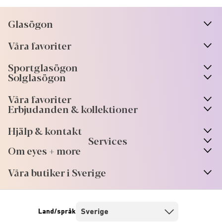
Glasögon
n
A
r
r
o
w
i
c
o
Våra favoriter
n
A
r
r
o
w
i
c
o
Sportglasögon
n
A
r
r
o
w
i
c
o
Solglasögon
Våra favoriter
Erbjudanden & kollektioner
Hjälp & kontakt
Services
Om eyes + more
Våra butiker i Sverige
Land/språk