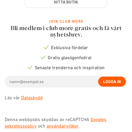
HITTA BUTIK
JOIN CLUB MORE
Bli medlem i club more gratis och få vårt
nyhetsbrev.
Exklusiva fördelar
Check
icon
Gratis glasögonfodral
Check
icon
Senaste trenderna och inspiration
Check
icon
Email
LOGGA IN
address
Läs vår
Dataskydd
Denna webbplats skyddas av reCAPTCHA
Googles
sekretesspolicy
och
användarvillkor
.