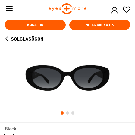
Skip
to
main
content
BOKA TID
HITTA DIN BUTIK
SOLGLASÖGON
ARROW
BACK
Black