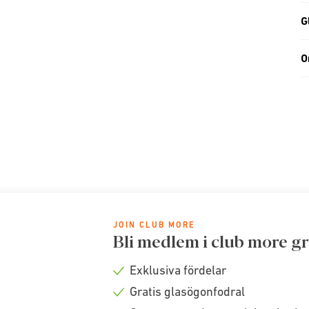
G
O
JOIN CLUB MORE
Bli medlem i club more gr
Exklusiva fördelar
Check
Gratis glasögonfodral
icon
Check