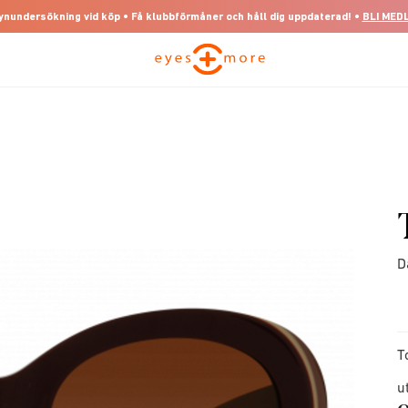
 synundersökning vid köp • Få klubbförmåner och håll dig uppdaterad! •
BLI MED
D
T
u