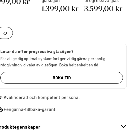
999,00 kr
glasögon
progressiva glas
1.399,00 kr
3.599,00 kr
Letar du efter progressiva glasögon?
För att ge dig optimal synkomfort ger vi dig gärna personlig
rådgivning vid valet av glasögon. Boka helt enkelt en tid!
BOKA TID
Kvalificerad och kompetent personal
Pengarna-tillbaka-garanti
roduktegenskaper
n
A
r
r
o
w
i
c
o