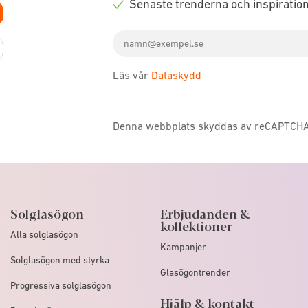
Senaste trenderna och inspiratio
icon
Check
Email
icon
address
Läs vår
Dataskydd
Denna webbplats skyddas av reCAPTCH
Solglasögon
Erbjudanden &
kollektioner
Alla solglasögon
Kampanjer
Solglasögon med styrka
Glasögontrender
Progressiva solglasögon
Hjälp & kontakt