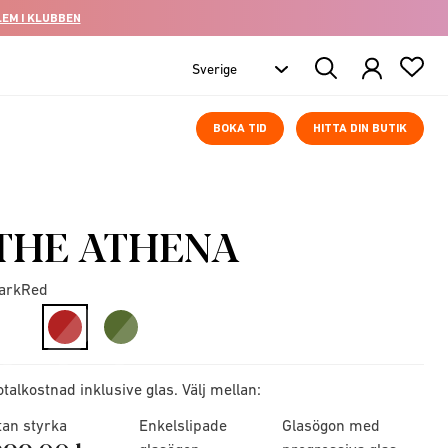
LEM I KLUBBEN
Search
Products
BOKA TID
HITTA DIN BUTIK
THE ATHENA
arkRed
selected
otalkostnad inklusive glas. Välj mellan:
tan styrka
Enkelslipade
Glasögon med