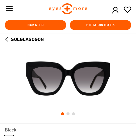
Skip
to
main
content
BOKA TID
HITTA DIN BUTIK
SOLGLASÖGON
ARROW
BACK
Black