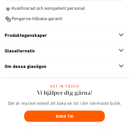
Kvalificerad och kompetent personal
Pengarna-tillbaka-garanti
Produktegenskaper
n
A
r
r
o
w
i
c
o
Glasalternativ
n
A
r
r
o
w
i
c
o
Om dessa glasögon
n
A
r
r
o
w
i
c
o
GET IN TOUCH
Vi hjälper dig gärna!
Det är mycket enkelt att boka en tid i din närmaste butik.
BOKA TID