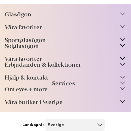
Glasögon
n
A
r
r
o
w
i
c
o
Våra favoriter
n
A
r
r
o
w
i
c
o
Sportglasögon
n
A
r
r
o
w
i
c
o
Solglasögon
Våra favoriter
Erbjudanden & kollektioner
Hjälp & kontakt
Services
Om eyes + more
Våra butiker i Sverige
Land/språk