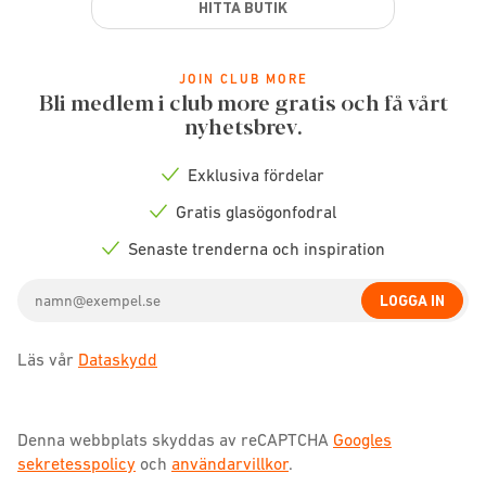
HITTA BUTIK
JOIN CLUB MORE
Bli medlem i club more gratis och få vårt
nyhetsbrev.
Exklusiva fördelar
Check
icon
Gratis glasögonfodral
Check
icon
Senaste trenderna och inspiration
Check
icon
Email
LOGGA IN
address
Läs vår
Dataskydd
Denna webbplats skyddas av reCAPTCHA
Googles
sekretesspolicy
och
användarvillkor
.